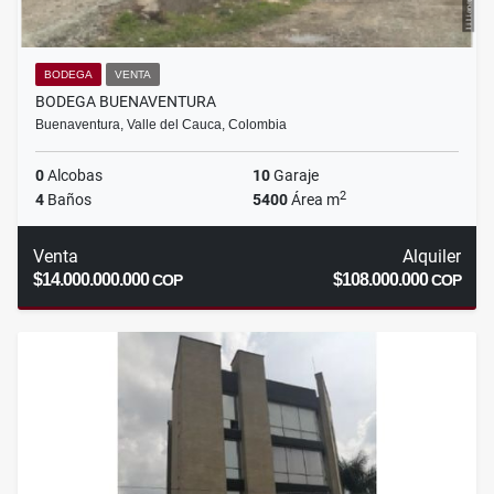
BODEGA
VENTA
BODEGA BUENAVENTURA
Buenaventura, Valle del Cauca, Colombia
0
Alcobas
10
Garaje
2
4
Baños
5400
Área m
Venta
Alquiler
$14.000.000.000
$108.000.000
COP
COP