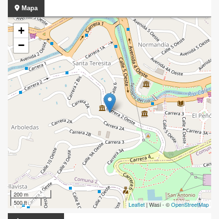
Mapa
+
−
200 m
500 ft
Leaflet
| Wasi - ©
OpenStreetMap