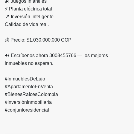
🎠 Juegos infantiles
⚡ Planta eléctrica total
📍 Inversión inteligente.
Calidad de vida real.
💰 Precio: $1.030.000.000 COP
📲 Escríbenos ahora 3008455766 — los mejores
inmuebles no esperan.
#InmueblesDeLujo
#ApartamentoEnVenta
#BienesRaícesColombia
#InversiónInmobiliaria
#conjuntoresidencial