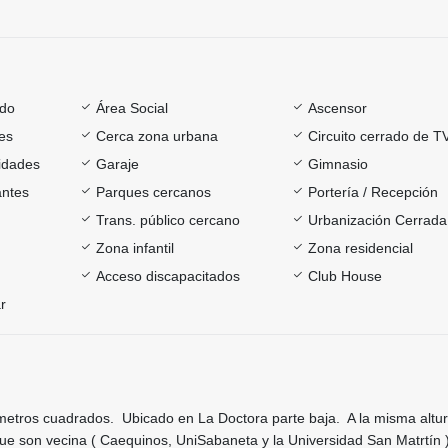
ado
Área Social
Ascensor
es
Cerca zona urbana
Circuito cerrado de T
sidades
Garaje
Gimnasio
antes
Parques cercanos
Portería / Recepción
Trans. público cercano
Urbanización Cerrada
Zona infantil
Zona residencial
Acceso discapacitados
Club House
r
etros cuadrados. Ubicado en La Doctora parte baja. A la misma altur
ue son vecina ( Caequinos, UniSabaneta y la Universidad San Matrtín 