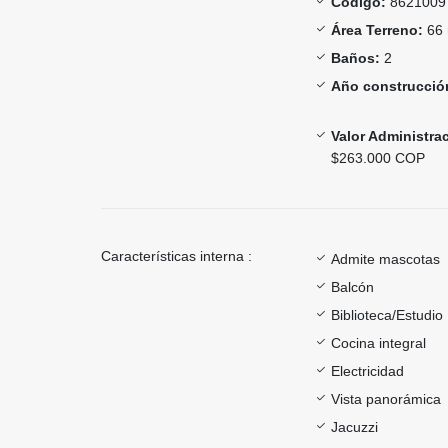
Código:
8621009
Área Terreno:
66 
Baños:
2
Año construcció
Valor Administra
$263.000 COP
Características interna :
Admite mascotas
Balcón
Biblioteca/Estudio
Cocina integral
Electricidad
Vista panorámica
Jacuzzi