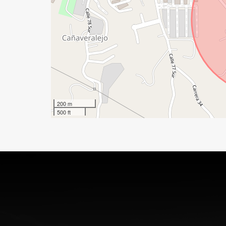
200 m
500 ft