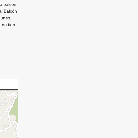
do balcón
al Balcón
omunes
 no tien