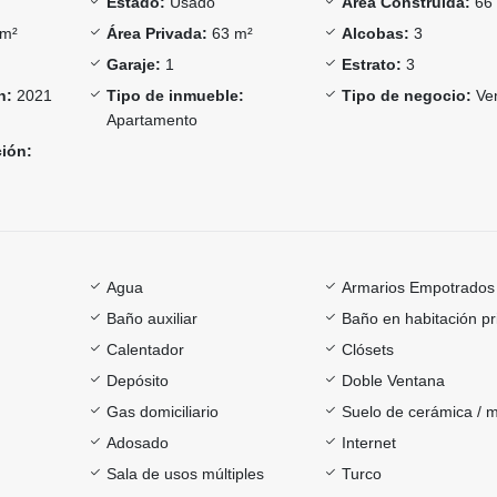
Estado:
Usado
Área Construida:
66
m²
Área Privada:
63 m²
Alcobas:
3
Garaje:
1
Estrato:
3
n:
2021
Tipo de inmueble:
Tipo de negocio:
Ve
Apartamento
ción:
Agua
Armarios Empotrados
Baño auxiliar
Baño en habitación pr
Calentador
Clósets
Depósito
Doble Ventana
Gas domiciliario
Suelo de cerámica / 
Adosado
Internet
Sala de usos múltiples
Turco