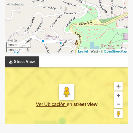
200 m
500 ft
Leaflet
| Wasi - ©
OpenStreetMap
Street View
Ver Ubicación
en
street view