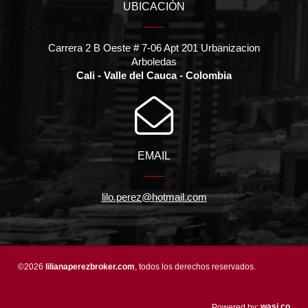
UBICACIÓN
Carrera 2 B Oeste # 7-06 Apt 201 Urbanizacion
Arboledas
Cali - Valle del Cauca - Colombia
EMAIL
lilo.perez@hotmail.com
©2026
lilianaperezbroker.com
, todos los derechos reservados.
wasi.co
Powered by: