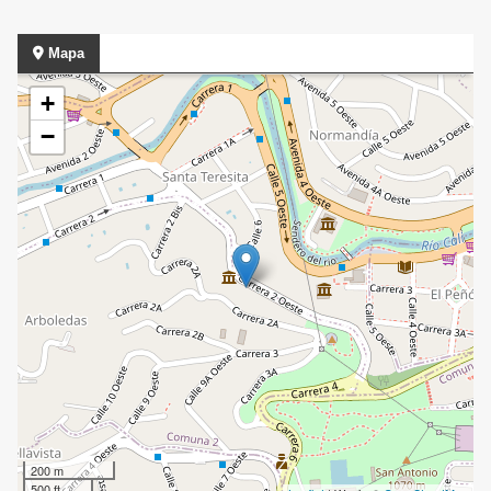
Mapa
+
−
200 m
500 ft