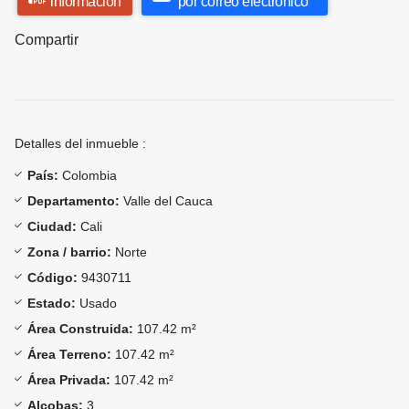
información
por correo electrónico
Compartir
Detalles del inmueble :
País:
Colombia
Departamento:
Valle del Cauca
Ciudad:
Cali
Zona / barrio:
Norte
Código:
9430711
Estado:
Usado
Área Construida:
107.42 m²
Área Terreno:
107.42 m²
Área Privada:
107.42 m²
Alcobas:
3