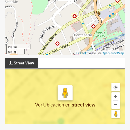
200 m
500 ft
Leaflet
| Wasi - ©
OpenStreetMap
Street View
Ver Ubicación
en
street view