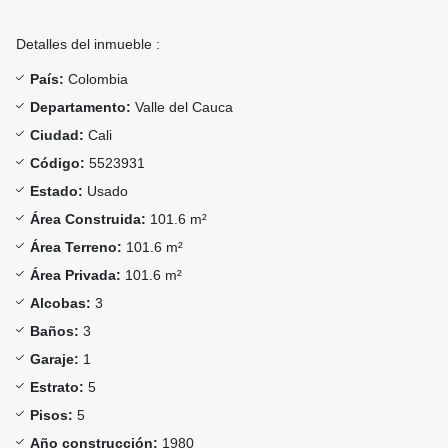
Detalles del inmueble :
País:
Colombia
Departamento:
Valle del Cauca
Ciudad:
Cali
Código:
5523931
Estado:
Usado
Área Construida:
101.6 m²
Área Terreno:
101.6 m²
Área Privada:
101.6 m²
Alcobas:
3
Baños:
3
Garaje:
1
Estrato:
5
Pisos:
5
Año construcción:
1980