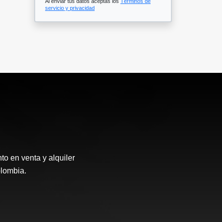
Al enviar tus datos aceptas los
Términos de
servicio y privacidad
o en venta y alquiler
olombia.