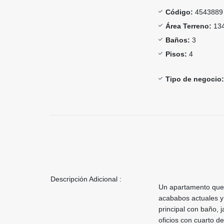
Código:
4543889
Área Terreno:
134
Baños:
3
Pisos:
4
Tipo de negocio:
Descripción Adicional :
Un apartamento que 
acababos actuales y 
principal con baño, j
oficios con cuarto d