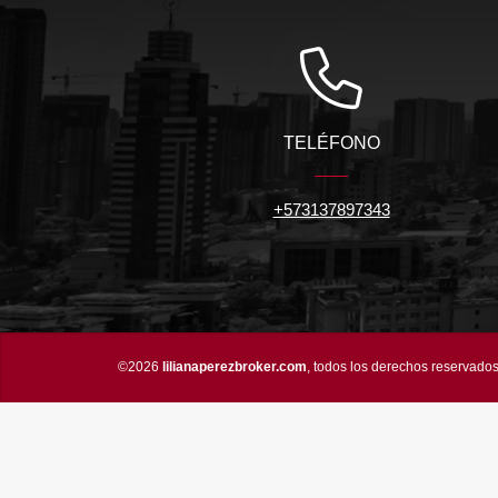
TELÉFONO
+573137897343
©2026
lilianaperezbroker.com
, todos los derechos reservados