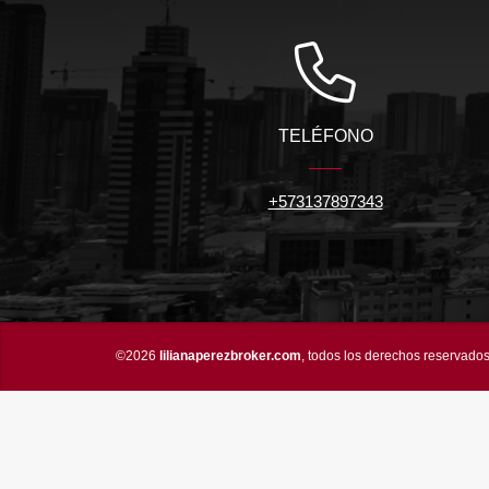
TELÉFONO
+573137897343
©2026
lilianaperezbroker.com
, todos los derechos reservados