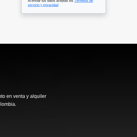
Al enviar tus datos aceptas los
Términos de
servicio y privacidad
o en venta y alquiler
olombia.