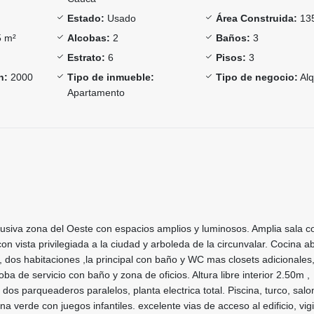
Estado:
Usado
Área Construida:
13
 m²
Alcobas:
2
Baños:
3
Estrato:
6
Pisos:
3
n:
2000
Tipo de inmueble:
Tipo de negocio:
Alq
Apartamento
usiva zona del Oeste con espacios amplios y luminosos. Amplia sala 
on vista privilegiada a la ciudad y arboleda de la circunvalar. Cocina a
dos habitaciones ,la principal con baño y WC mas closets adicionales,
oba de servicio con baño y zona de oficios. Altura libre interior 2.50m ,
 dos parqueaderos paralelos, planta electrica total. Piscina, turco, salon
 verde con juegos infantiles. excelente vias de acceso al edificio, vigi