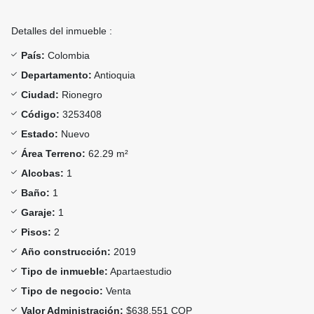
Detalles del inmueble :
País:
Colombia
Departamento:
Antioquia
Ciudad:
Rionegro
Código:
3253408
Estado:
Nuevo
Área Terreno:
62.29 m²
Alcobas:
1
Baño:
1
Garaje:
1
Pisos:
2
Año construcción:
2019
Tipo de inmueble:
Apartaestudio
Tipo de negocio:
Venta
Valor Administración:
$638.551 COP