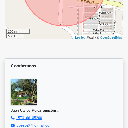
200 m
500 ft
Leaflet
| Wasi - ©
OpenStreetMap
Contáctanos
Juan Carlos Perez Sinisterra
+573166185200
jcpes62@hotmail.com